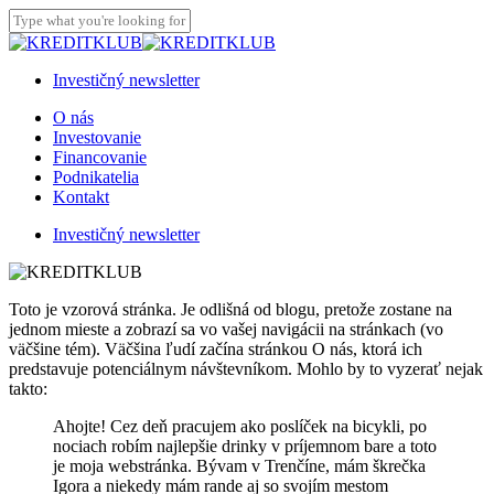
Skip
to
Close
main
Search
content
Investičný newsletter
Menu
O nás
Investovanie
Financovanie
Podnikatelia
Kontakt
I
n
v
e
s
t
i
č
n
ý
n
e
w
s
l
e
t
t
e
r
Toto je vzorová stránka. Je odlišná od blogu, pretože zostane na
jednom mieste a zobrazí sa vo vašej navigácii na stránkach (vo
väčšine tém). Väčšina ľudí začína stránkou O nás, ktorá ich
predstavuje potenciálnym návštevníkom. Mohlo by to vyzerať nejak
takto:
Ahojte! Cez deň pracujem ako poslíček na bicykli, po
nociach robím najlepšie drinky v príjemnom bare a toto
je moja webstránka. Bývam v Trenčíne, mám škrečka
Igora a niekedy mám rande aj so svojím mestom